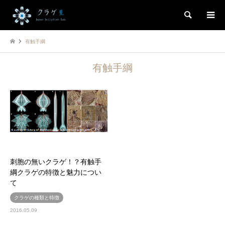
検索
有触手綱
有触手綱
刺胞の無いクラゲ！？有触手
綱クラゲの特徴と魅力につい
て
クラゲの種類と特徴
2016.05.09