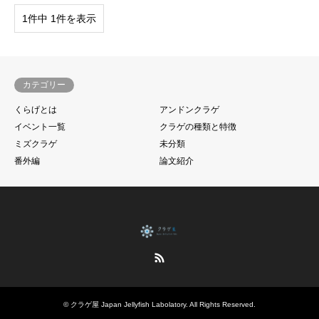
1件中 1件を表示
カテゴリー
くらげとは
アンドンクラゲ
イベント一覧
クラゲの種類と特徴
ミズクラゲ
未分類
番外編
論文紹介
RSS
©
クラゲ屋 Japan Jellyfish Labolatory
. All Rights Reserved.